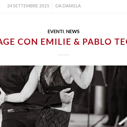
/
24 SETTEMBRE 2025
DA
DANIELA
EVENTI
,
NEWS
AGE CON EMILIE & PABLO TE