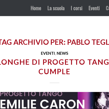
Home
La scuola
I corsi
Eventi
C
TAG ARCHIVIO PER:
PABLO TEGL
EVENTI
,
NEWS
LONGHE DI PROGETTO TANG
CUMPLE