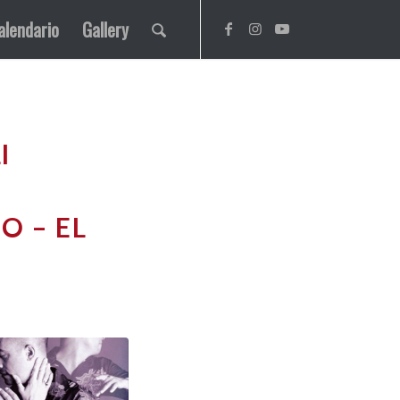
alendario
Gallery
I
O – EL