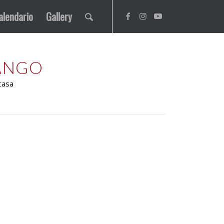
alendario
Gallery
TANGO
casa