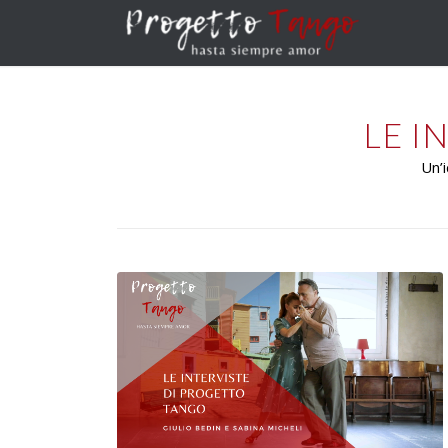
LE I
Un’