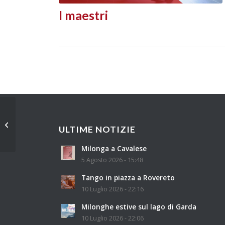
I maestri
Ripartono le pratiche
ULTIME NOTIZIE
del giovedì!
Milonga a Cavalese
5 Agosto 2026 - 15:48
Tango in piazza a Rovereto
10 Luglio 2026 - 22:16
Milonghe estive sul lago di Garda
10 Luglio 2026 - 22:06