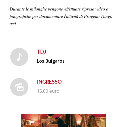
𝐷𝑢𝑟𝑎𝑛𝑡𝑒 𝑙𝑒 𝑚𝑖𝑙𝑜𝑛𝑔ℎ𝑒 𝑣𝑒𝑛𝑔𝑜𝑛𝑜 𝑒𝑓𝑓𝑒𝑡𝑡𝑢𝑎𝑡𝑒 𝑟𝑖𝑝𝑟𝑒𝑠𝑒 𝑣𝑖𝑑𝑒𝑜 𝑒
𝑓𝑜𝑡𝑜𝑔𝑟𝑎𝑓𝑖𝑐ℎ𝑒 𝑝𝑒𝑟 𝑑𝑜𝑐𝑢𝑚𝑒𝑛𝑡𝑎𝑟𝑒 𝑙’𝑎𝑡𝑡𝑖𝑣𝑖𝑡𝑎̀ 𝑑𝑖 𝑃𝑟𝑜𝑔𝑒𝑡𝑡𝑜 𝑇𝑎𝑛𝑔𝑜
𝑎𝑠𝑑
TDJ
Los Bulgaros
INGRESSO
15,00 euro